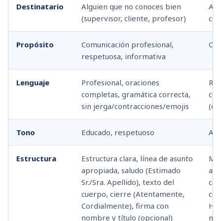
Destinatario
Alguien que no conoces bien
Ami
(supervisor, cliente, profesor)
cer
Propósito
Comunicación profesional,
Com
respetuosa, informativa
Lenguaje
Profesional, oraciones
Rel
completas, gramática correcta,
con
sin jerga/contracciones/emojis
(op
Tono
Educado, respetuoso
Ami
Estructura
Estructura clara, línea de asunto
Men
apropiada, saludo (Estimado
asu
Sr./Sra. Apellido), texto del
cas
cuerpo, cierre (Atentamente,
cue
Cordialmente), firma con
Hab
nombre y título (opcional)
nom