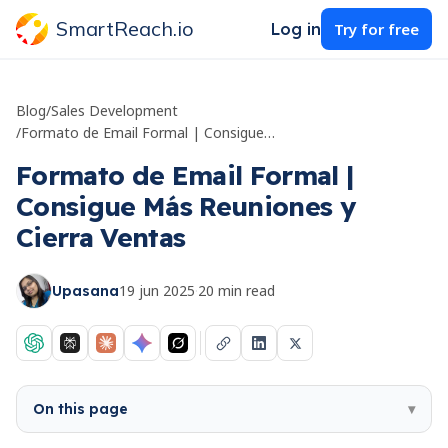
SmartReach.io
Log in
Try for free
Blog
/
Sales Development
/
Formato de Email Formal | Consigue Más Reuniones y Cierra Ventas
Formato de Email Formal |
Consigue Más Reuniones y
Cierra Ventas
19 jun 2025
·
20
min read
Upasana
On this page
▾