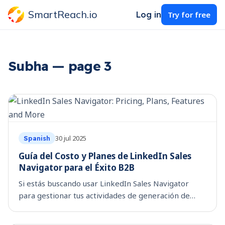
SmartReach.io
Log in
Try for free
Subha — page 3
30 jul 2025
Spanish
Guía del Costo y Planes de LinkedIn Sales
Navigator para el Éxito B2B
Si estás buscando usar LinkedIn Sales Navigator
para gestionar tus actividades de generación de
leads y conversión, probablemente ya te estés
preguntando: "¿Cómo elijo el plan de LinkedIn Sales