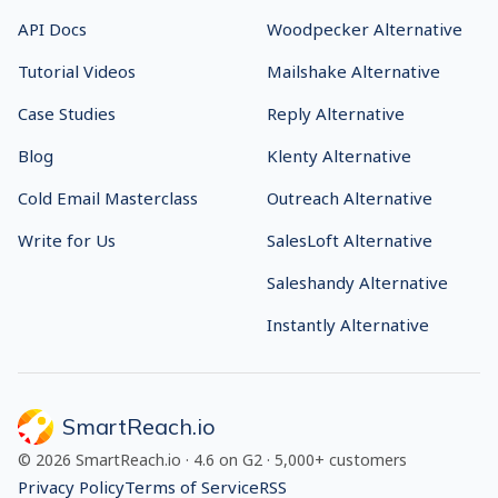
API Docs
Woodpecker Alternative
Tutorial Videos
Mailshake Alternative
Case Studies
Reply Alternative
Blog
Klenty Alternative
Cold Email Masterclass
Outreach Alternative
Write for Us
SalesLoft Alternative
Saleshandy Alternative
Instantly Alternative
SmartReach.io
©
2026
SmartReach.io
·
4.6
on G2 ·
5,000+
customers
Privacy Policy
Terms of Service
RSS