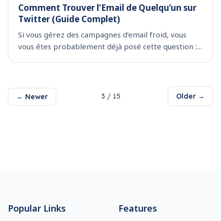
Comment Trouver l’Email de Quelqu’un sur
Twitter (Guide Complet)
Si vous gérez des campagnes d’email froid, vous
vous êtes probablement déjà posé cette question :
comment trouver l’email de quelqu’un sur Twitter ?
Twitter (maintenant X) est une excellente plateform
3
/
15
Older →
← Newer
Footer
Popular Links
Features