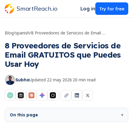
SmartReach.io
Log in
Try for free
Blog
/
spanish
/
8 Proveedores de Servicios de Email GRATUITOS que Puedes Usar Hoy
8 Proveedores de Servicios de
Email GRATUITOS que Puedes
Usar Hoy
Updated
22 may 2026
·
20
min read
Subha
On this page
▾