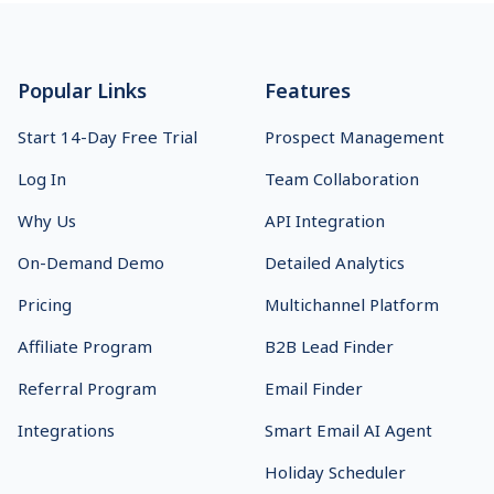
Footer
Popular Links
Features
Start 14-Day Free Trial
Prospect Management
Log In
Team Collaboration
Why Us
API Integration
On-Demand Demo
Detailed Analytics
Pricing
Multichannel Platform
Affiliate Program
B2B Lead Finder
Referral Program
Email Finder
Integrations
Smart Email AI Agent
Holiday Scheduler