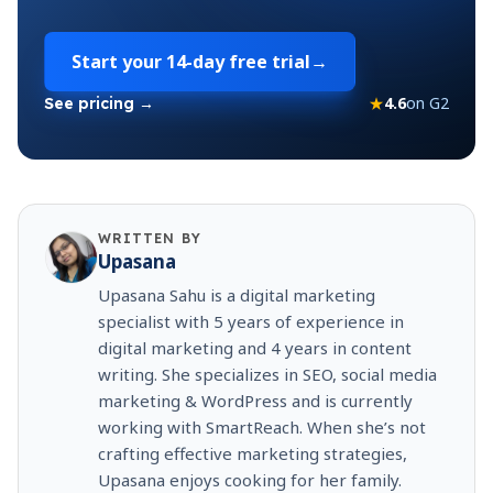
Start your
14-day free trial
→
★
4.6
on G2
See pricing →
WRITTEN BY
Upasana
Upasana Sahu is a digital marketing
specialist with 5 years of experience in
digital marketing and 4 years in content
writing. She specializes in SEO, social media
marketing & WordPress and is currently
working with SmartReach. When she’s not
crafting effective marketing strategies,
Upasana enjoys cooking for her family.