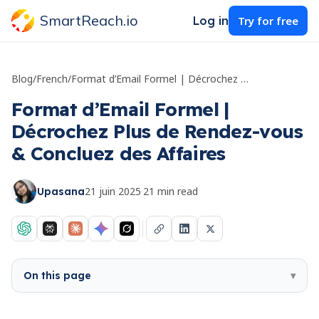
SmartReach.io
Log in
Try for free
Blog
/
French
/
Format d’Email Formel | Décrochez Plus de Rendez-vous & Concluez des Affaires
Format d’Email Formel |
Décrochez Plus de Rendez-vous
& Concluez des Affaires
21 juin 2025
·
21
min read
Upasana
On this page
▾