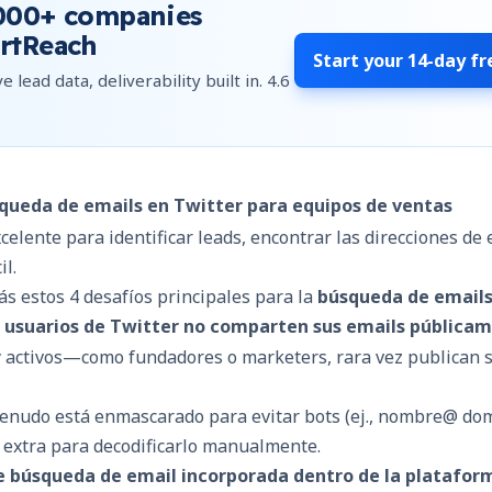
000+
companies
rtReach
Start your
14-day fr
e lead data, deliverability built in.
4.6
squeda de emails en Twitter para equipos de ventas
elente para identificar leads, encontrar las direcciones de 
il.
s estos 4 desafíos principales para la
búsqueda de emails
s usuarios de Twitter no comparten sus emails pública
 activos—como fundadores o marketers, rara vez publican s
enudo está enmascarado para evitar bots (ej., nombre@ dom
 extra para decodificarlo manualmente.
e búsqueda de email incorporada dentro de la platafor