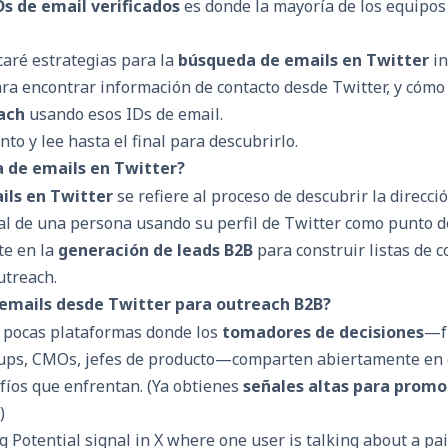
Ds de email verificados
es donde la mayoría de los equipo
icaré estrategias para la
búsqueda de emails en Twitter
in
a encontrar información de contacto desde Twitter, y cómo
ach
usando esos IDs de email.
to y lee hasta el final para descubrirlo.
 de emails en Twitter?
ils en Twitter
se refiere al proceso de descubrir la direcci
al de una persona usando su perfil de Twitter como punto de
te en la
generación de leads B2B
para construir listas de c
utreach.
 emails desde Twitter para outreach B2B?
s pocas plataformas donde los
tomadores de decisiones
—f
rtups, CMOs, jefes de producto—comparten abiertamente en
fíos que enfrentan. (Ya obtienes
señales altas para promo
)