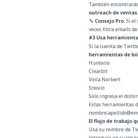
También encontrarás 
outreach de ventas
.
🔧
Consejo Pro
: Si e
veces filtra emails d
#3 Usa herramienta
Si la cuenta de Twit
herramientas de bú
Hunter.io
Clearbit
Voila Norbert
Snov.io
Solo ingresa el domin
Estas herramientas d
nombre.apellido@emp
El flujo de trabajo 
Usa su nombre de Twi
Introduce en cualqui