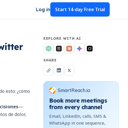
Start
14-day Free Trial
Log in
EXPLORE WITH AI
witter
SHARE
SmartReach.io
do esto: ¿cómo
Book more meetings
cisiones
—
from every channel
os de dolor,
Email, LinkedIn, calls, SMS &
WhatsApp in one sequence,