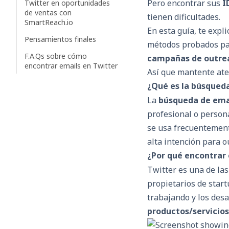
Pero encontrar sus
I
Twitter en oportunidades
de ventas con
tienen dificultades.
SmartReach.io
En esta guía, te expl
Pensamientos finales
métodos probados par
F.A.Qs sobre cómo
campañas de outre
encontrar emails en Twitter
Así que mantente aten
¿Qué es la búsqueda
La
búsqueda de ema
profesional o person
se usa frecuentemen
alta intención para o
¿Por qué encontrar
Twitter es una de la
propietarios de sta
trabajando y los desa
productos/servicios