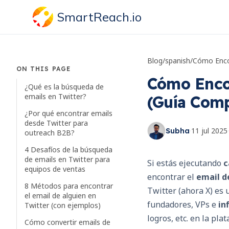
SmartReach.io
Blog
/
spanish
/
ON THIS PAGE
Cómo Encon
¿Qué es la búsqueda de
emails en Twitter?
(Guía Comp
¿Por qué encontrar emails
desde Twitter para
·
11 jul 2025
·
Subha
outreach B2B?
4 Desafíos de la búsqueda
de emails en Twitter para
Si estás ejecutando
c
equipos de ventas
encontrar el
email d
8 Métodos para encontrar
Twitter (ahora X) es 
el email de alguien en
fundadores, VPs e
in
Twitter (con ejemplos)
logros, etc. en la pla
Cómo convertir emails de