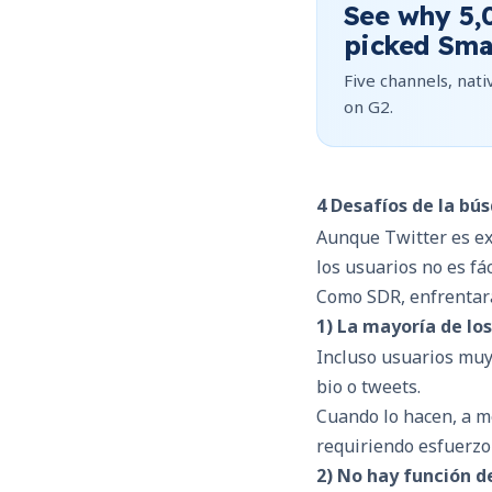
See why
5,
picked Sma
Five channels, nativ
on G2.
4 Desafíos de la bú
Aunque Twitter es exc
los usuarios no es fác
Como SDR, enfrentará
1) La mayoría de lo
Incluso usuarios muy
bio o tweets.
Cuando lo hacen, a m
requiriendo esfuerzo
2) No hay función d