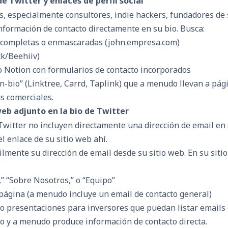
de Twitter y enlaces de perfil social
, especialmente consultores, indie hackers, fundadores de 
nformación de contacto directamente en su bio. Busca:
l completas o enmascaradas (john.empresa.com)
k/Beehiiv)
o Notion con formularios de contacto incorporados
n-bio” (Linktree, Carrd, Taplink) que a menudo llevan a pág
s comerciales.
web adjunto en la bio de Twitter
witter no incluyen directamente una dirección de email en 
el enlace de su sitio web ahí.
lmente su dirección de email desde su sitio web. En su siti
” “Sobre Nosotros,” o “Equipo”
 página (a menudo incluye un email de contacto general)
 o presentaciones para inversores que puedan listar emails
to y a menudo produce información de contacto directa.