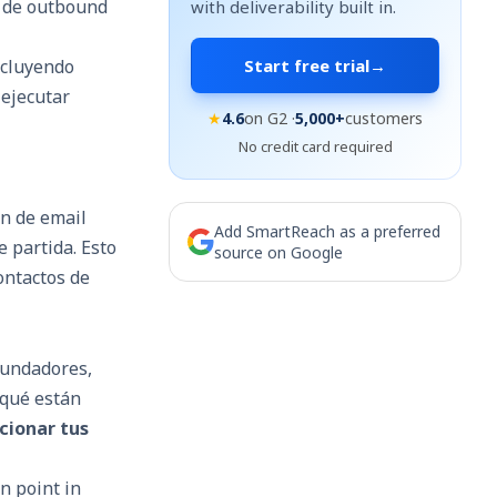
s de outbound
with deliverability built in.
cluyendo
Start free trial
→
 ejecutar
★
4.6
on G2 ·
5,000+
customers
No credit card required
ón de email
Add SmartReach as a preferred
 partida. Esto
source on Google
ontactos de
undadores,
 qué están
cionar tus