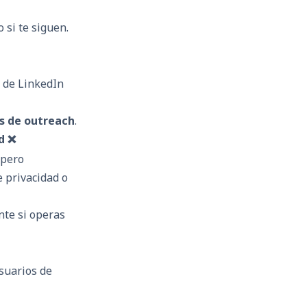
si te siguen.
s de LinkedIn
 de outreach
.
d ❌
pero
 privacidad o
nte si operas
suarios de