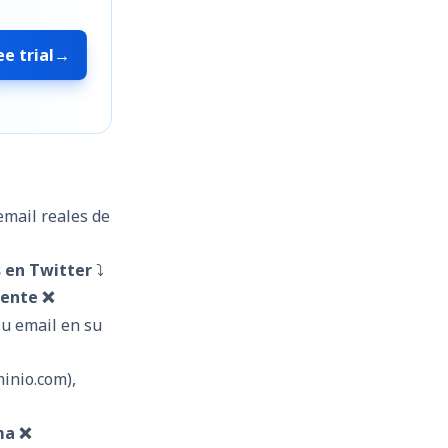
ee trial
→
email reales de
 en Twitter
⤵️
mente ❌
u email en su
inio.com),
ma ❌