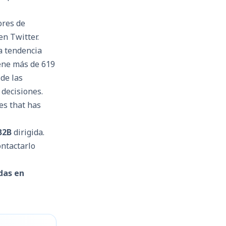
ores de
n Twitter.
a tendencia
ene más de 619
de las
decisiones.
B2B
dirigida.
ontactarlo
das en