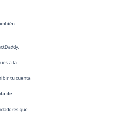
también
ctDaddy,
ues a la
ibir tu cuenta
da de
ndadores que