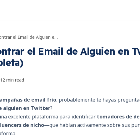
Cómo Encontrar el Email de Alguien en Twitter (Guía Completa)
trar el Email de Alguien en T
leta)
12
min read
ampañas de email frío
, probablemente te hayas pregunta
e alguien en Twitter
?
una excelente plataforma para identificar
tomadores de de
fluencers de nicho
—que hablan activamente sobre sus punt
taforma.