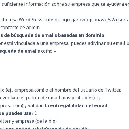
suficiente información sobre su empresa que te ayudará en
l sitio usa WordPress, intenta agregar /wp-json/wp/v2/users 
e contacto de admin.
s de búsqueda de emails basadas en dominio
ter está vinculada a una empresa, puedes adivinar su email 
squeda de emails
como –
io (ej., empresa.com) o el nombre del usuario de Twitter.
evuelven el patrón de email más probable (ej.,
resa.com) y validan la
entregabilidad del email
.
que puedes usar
⤵️
tter y empresa (de la bio)
er
herramienta de búsqueda de emails